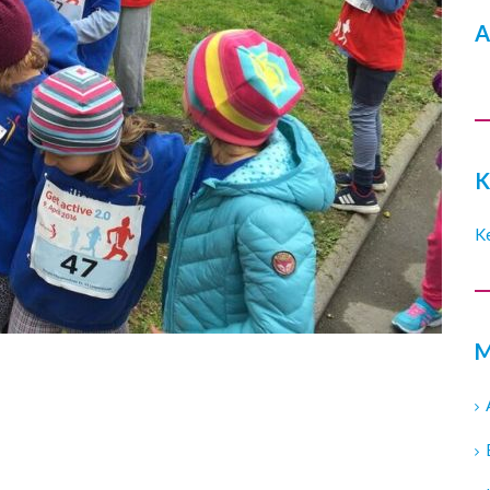
A
K
K
M