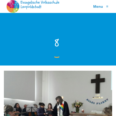
Menu
≡
8