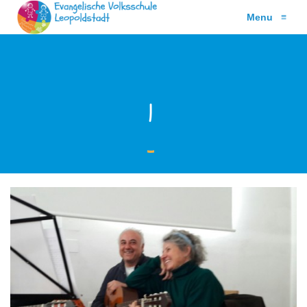
Menu
≡
1