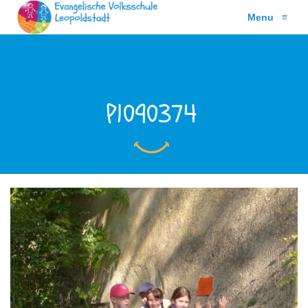
Menu
≡
P1090374