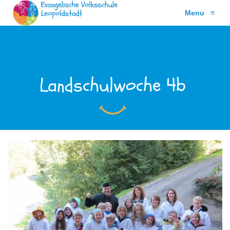
Menu
≡
Landschulwoche 4b